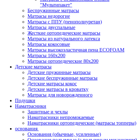
"Мультипакет"
Беспружинные матрасы
Матрасы недорогие
Матрасы с ППУ (пенополиуретан)
Матрасы двуспальные
Жесткие ортопедические матрасы
Матрасы из натурального латекса
Матрасы кокосовые
Матрасы высокоэластичная пена ECOFOAM
Матрасы 160х200
Матрасы ортопедические 80х200
Детские матрасы
Детские пружинные матрасы
Детские беспружинные матрасы
Детские матрасы кокос
Детские матрасы в кроватку
Матрасы для новорожденного
Подушки
Наматрасники
Защитные и чехлы
Наматрасники непромокаемые
Наматрасники ортопедические (матрасы топперы)
основания
Основания (обычные, усиленные)
Основания подъемные (с подъемным механизмом)