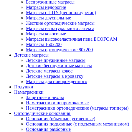
Беспружинные матрасы
Матрасы недорогие
Матрасы с ППУ (пенополиуретан)
Матрасы двуспальные
Жесткие ортопедические матрасы
Матрасы из натурального латекса
Матрасы кокосовые
Матрасы высокоэластичная пена ECOFOAM
Матрасы 160х200
Матрасы ортопедические 80х200
Детские матрасы
Детские пружинные матрасы
Детские беспружинные матрасы
Детские матрасы кокос
Детские матрасы в кроватку
Матрасы для новорожденного
Подушки
Наматрасники
Защитные и чехлы
Наматрасники непромокаемые
Наматрасники ортопедические (матрасы топперы)
Ортопедические основания
Основания (обычные, усиленные)
Основания подъемные (с подъемным механизмом)
Основания разборные