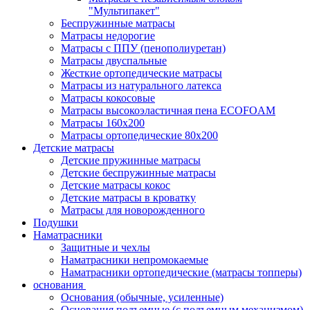
"Мультипакет"
Беспружинные матрасы
Матрасы недорогие
Матрасы с ППУ (пенополиуретан)
Матрасы двуспальные
Жесткие ортопедические матрасы
Матрасы из натурального латекса
Матрасы кокосовые
Матрасы высокоэластичная пена ECOFOAM
Матрасы 160х200
Матрасы ортопедические 80х200
Детские матрасы
Детские пружинные матрасы
Детские беспружинные матрасы
Детские матрасы кокос
Детские матрасы в кроватку
Матрасы для новорожденного
Подушки
Наматрасники
Защитные и чехлы
Наматрасники непромокаемые
Наматрасники ортопедические (матрасы топперы)
основания
Основания (обычные, усиленные)
Основания подъемные (с подъемным механизмом)