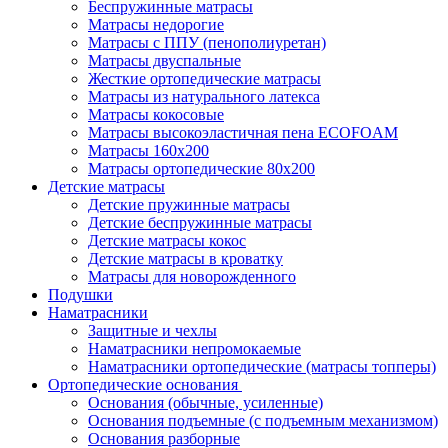
Беспружинные матрасы
Матрасы недорогие
Матрасы с ППУ (пенополиуретан)
Матрасы двуспальные
Жесткие ортопедические матрасы
Матрасы из натурального латекса
Матрасы кокосовые
Матрасы высокоэластичная пена ECOFOAM
Матрасы 160х200
Матрасы ортопедические 80х200
Детские матрасы
Детские пружинные матрасы
Детские беспружинные матрасы
Детские матрасы кокос
Детские матрасы в кроватку
Матрасы для новорожденного
Подушки
Наматрасники
Защитные и чехлы
Наматрасники непромокаемые
Наматрасники ортопедические (матрасы топперы)
Ортопедические основания
Основания (обычные, усиленные)
Основания подъемные (с подъемным механизмом)
Основания разборные