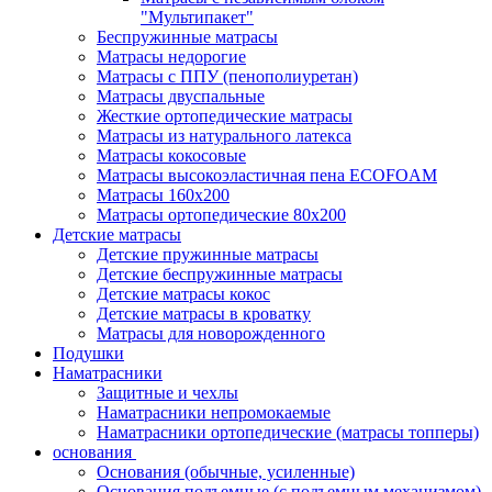
"Мультипакет"
Беспружинные матрасы
Матрасы недорогие
Матрасы с ППУ (пенополиуретан)
Матрасы двуспальные
Жесткие ортопедические матрасы
Матрасы из натурального латекса
Матрасы кокосовые
Матрасы высокоэластичная пена ECOFOAM
Матрасы 160х200
Матрасы ортопедические 80х200
Детские матрасы
Детские пружинные матрасы
Детские беспружинные матрасы
Детские матрасы кокос
Детские матрасы в кроватку
Матрасы для новорожденного
Подушки
Наматрасники
Защитные и чехлы
Наматрасники непромокаемые
Наматрасники ортопедические (матрасы топперы)
основания
Основания (обычные, усиленные)
Основания подъемные (с подъемным механизмом)