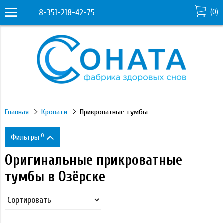
8-351-218-42-75
(
0
)
Главная
Кровати
Прикроватные тумбы
0
Фильтры
Оригинальные прикроватные
Цена
тумбы в Озёрске
7 490
11 280