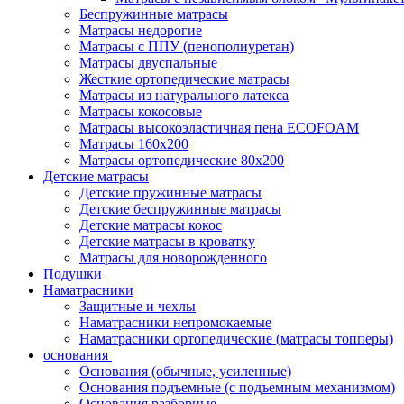
Беспружинные матрасы
Матрасы недорогие
Матрасы с ППУ (пенополиуретан)
Матрасы двуспальные
Жесткие ортопедические матрасы
Матрасы из натурального латекса
Матрасы кокосовые
Матрасы высокоэластичная пена ECOFOAM
Матрасы 160х200
Матрасы ортопедические 80х200
Детские матрасы
Детские пружинные матрасы
Детские беспружинные матрасы
Детские матрасы кокос
Детские матрасы в кроватку
Матрасы для новорожденного
Подушки
Наматрасники
Защитные и чехлы
Наматрасники непромокаемые
Наматрасники ортопедические (матрасы топперы)
основания
Основания (обычные, усиленные)
Основания подъемные (с подъемным механизмом)
Основания разборные