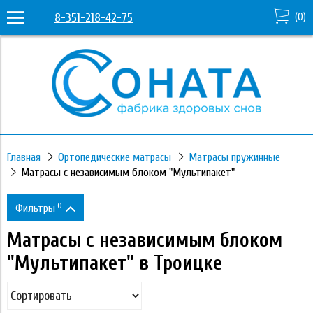
8-351-218-42-75
(
0
)
Главная
Ортопедические матрасы
Матрасы пружинные
Матрасы с независимым блоком "Мультипакет"
0
Фильтры
Матрасы с независимым блоком
Цена
"Мультипакет" в Троицке
14 330
81 250