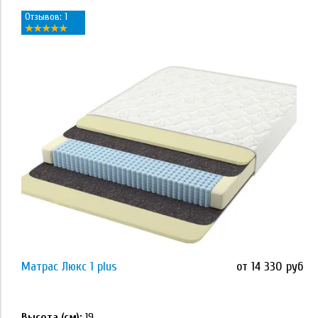
Отзывов: 1
Применить
Наполнитель
латекс
кокосовая койра
Memory Foam
Orto Foam
Orto Foam с массажным эффектом
Матрас Люкс 1 plus
от 14 330 руб
Применить
высокоэластичная пена ECOFOAM
Высота (см):
19