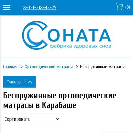
8-351-218-42-75
(
0
)
Главная
Ортопедические матрасы
Беспружинные матрасы
0
Фильтры
Беспружинные ортопедические
Цена
матрасы в Карабаше
7 720
88 970