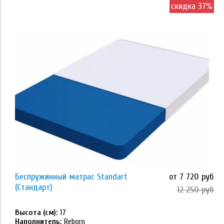
скидка 37%
Применить
Наполнитель
кокосовая койра
латекс
высокоэластичная пена ECOFOAM
Reborn, Orto Foam
Reborn
Беспружинный матрас Standart
от 7 720 руб
Применить
(Стандарт)
12 250 руб
Высота (см):
17
Размер
Наполнитель:
Reborn