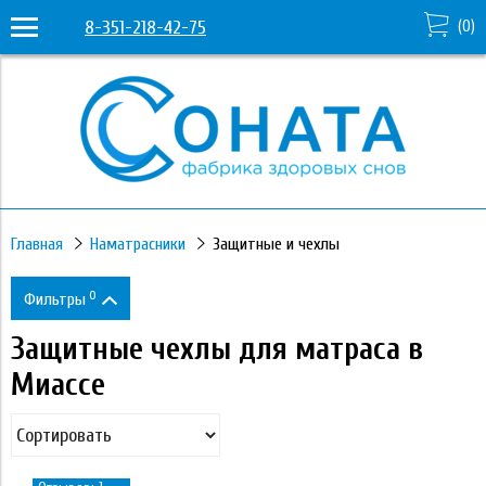
8-351-218-42-75
(
0
)
Главная
Наматрасники
Защитные и чехлы
0
Фильтры
Защитные чехлы для матраса в
Цена
Миассе
1 090
6 140