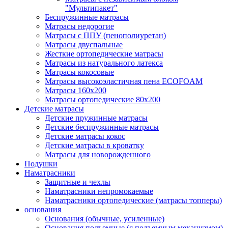
"Мультипакет"
Беспружинные матрасы
Матрасы недорогие
Матрасы с ППУ (пенополиуретан)
Матрасы двуспальные
Жесткие ортопедические матрасы
Матрасы из натурального латекса
Матрасы кокосовые
Матрасы высокоэластичная пена ECOFOAM
Матрасы 160х200
Матрасы ортопедические 80х200
Детские матрасы
Детские пружинные матрасы
Детские беспружинные матрасы
Детские матрасы кокос
Детские матрасы в кроватку
Матрасы для новорожденного
Подушки
Наматрасники
Защитные и чехлы
Наматрасники непромокаемые
Наматрасники ортопедические (матрасы топперы)
основания
Основания (обычные, усиленные)
Основания подъемные (с подъемным механизмом)