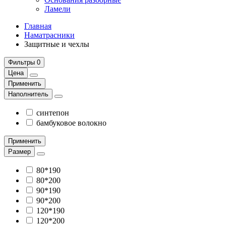
Ламели
Главная
Наматрасники
Защитные и чехлы
Фильтры
0
Цена
Применить
Наполнитель
синтепон
бамбуковое волокно
Применить
Размер
80*190
80*200
90*190
90*200
120*190
120*200