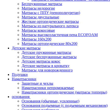
Беспружинные матрасы
Матрасы недорогие
Матрасы с ППУ (пенополиуретан)
Матрасы двуспальные
Жесткие ортопедические матрасы
Матрасы из натурального латекса
Матрасы кокосовые
Матрасы высокоэластичная пена ECOFOAM
Матрасы 160х200
Матрасы ортопедические 80х200
Детские матрасы
Детские пружинные матрасы
Детские беспружинные матрасы
Детские матрасы кокос
Детские матрасы в кроватку
Матрасы для новорожденного
Подушки
Наматрасники
Защитные и чехлы
Наматрасники непромокаемые
Наматрасники ортопедические (матрасы топперы)
основания
Основания (обычные, усиленные)
Основания подъемные (с подъемным механизмом)
Основания разборные