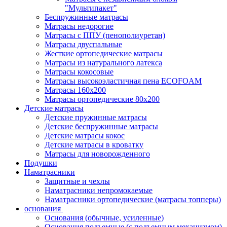
"Мультипакет"
Беспружинные матрасы
Матрасы недорогие
Матрасы с ППУ (пенополиуретан)
Матрасы двуспальные
Жесткие ортопедические матрасы
Матрасы из натурального латекса
Матрасы кокосовые
Матрасы высокоэластичная пена ECOFOAM
Матрасы 160х200
Матрасы ортопедические 80х200
Детские матрасы
Детские пружинные матрасы
Детские беспружинные матрасы
Детские матрасы кокос
Детские матрасы в кроватку
Матрасы для новорожденного
Подушки
Наматрасники
Защитные и чехлы
Наматрасники непромокаемые
Наматрасники ортопедические (матрасы топперы)
основания
Основания (обычные, усиленные)
Основания подъемные (с подъемным механизмом)