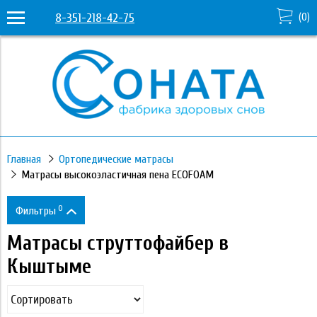
8-351-218-42-75
(
0
)
Главная
Ортопедические матрасы
Матрасы высокоэластичная пена ECOFOAM
0
Фильтры
Матрасы струттофайбер в
Цена
Кыштыме
6 360
61 910