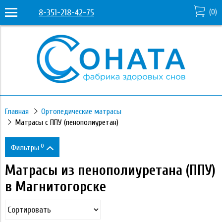
8-351-218-42-75
(
0
)
Главная
Ортопедические матрасы
Матрасы с ППУ (пенополиуретан)
0
Фильтры
Матрасы из пенополиуретана (ППУ)
Цена
в Магнитогорске
7 720
43 640