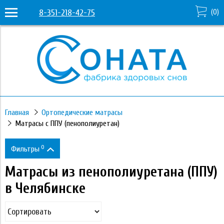
8-351-218-42-75
(
0
)
Главная
Ортопедические матрасы
Матрасы с ППУ (пенополиуретан)
0
Фильтры
Матрасы из пенополиуретана (ППУ)
Цена
в Челябинске
7 720
43 640