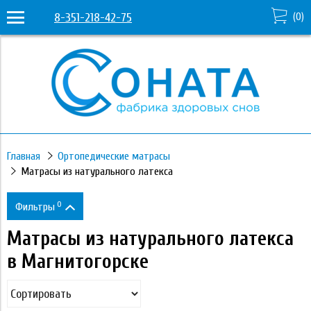
8-351-218-42-75
(
0
)
Главная
Ортопедические матрасы
Матрасы из натурального латекса
0
Фильтры
Матрасы из натурального латекса
Цена
в Магнитогорске
19 390
88 970