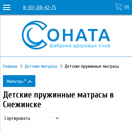
8-351-218-42-75
(
0
)
Главная
Детские матрасы
Детские пружинные матрасы
0
Фильтры
Детские пружинные матрасы в
Цена
Снежинске
4 030
13 520