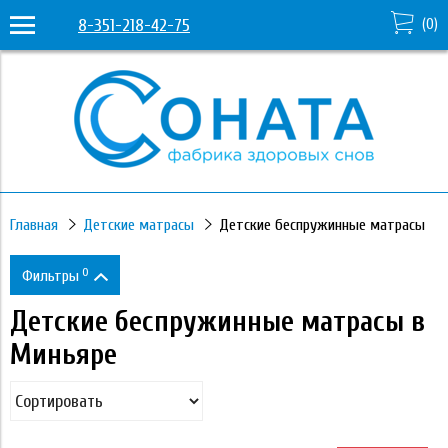
8-351-218-42-75
(
0
)
Главная
Детские матрасы
Детские беспружинные матрасы
0
Фильтры
Детские беспружинные матрасы в
Цена
Миньяре
880
26 710