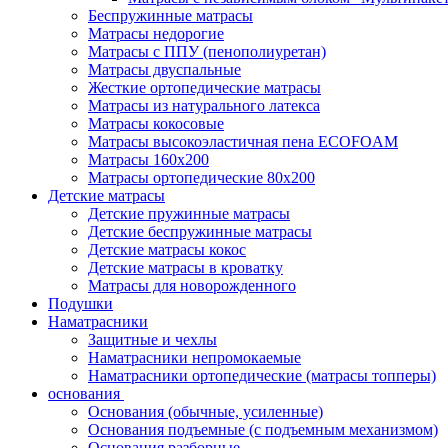
Беспружинные матрасы
Матрасы недорогие
Матрасы с ППУ (пенополиуретан)
Матрасы двуспальные
Жесткие ортопедические матрасы
Матрасы из натурального латекса
Матрасы кокосовые
Матрасы высокоэластичная пена ECOFOAM
Матрасы 160х200
Матрасы ортопедические 80х200
Детские матрасы
Детские пружинные матрасы
Детские беспружинные матрасы
Детские матрасы кокос
Детские матрасы в кроватку
Матрасы для новорожденного
Подушки
Наматрасники
Защитные и чехлы
Наматрасники непромокаемые
Наматрасники ортопедические (матрасы топперы)
основания
Основания (обычные, усиленные)
Основания подъемные (с подъемным механизмом)
Основания разборные