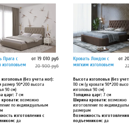
ь Прага с
от 19 010 руб
Кровать Лондон с
от 2
 изголовьем
мягким изголовьем
20 900 руб
2
изголовья (без учета ног):
Высота изголовья (без учета
ли размер 90*200 высота
110 см (у кровати 90*200 высо
ья 90 см)
изголовья 90 см)
а царг:
7 см
Толщина царг:
7 см
 кровати:
возможно
Ширина кровати:
возможно
ление по индивидуальным
изготовление по индивидуал
ам
размерам
ность изготовления с
Возможность изготовления
мником:
да
подъемником:
да