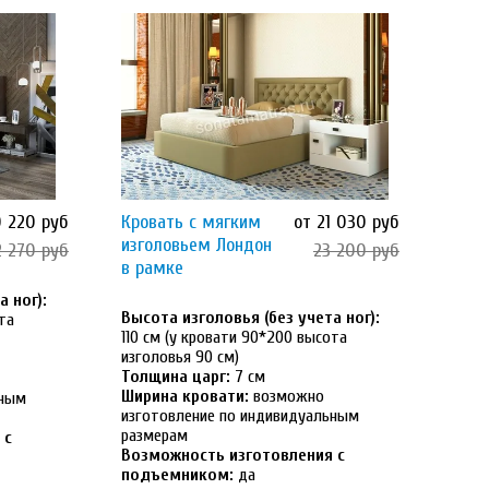
0 220 руб
Кровать с мягким
от 21 030 руб
изголовьем Лондон
2 270 руб
23 200 руб
в рамке
 ног):
Высота изголовья (без учета ног):
та
110 см (у кровати 90*200 высота
изголовья 90 см)
Толщина царг:
7 см
Ширина кровати:
возможно
ьным
изготовление по индивидуальным
размерам
 с
Возможность изготовления с
подъемником:
да