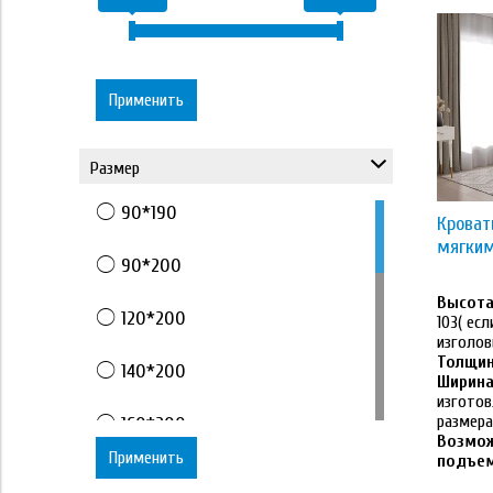
Применить
Размер
90*190
Кроват
мягким
90*200
Высота 
120*200
103( ес
изголов
Толщин
140*200
Ширина
изготов
размер
160*200
Возмож
Применить
подъе
180*200