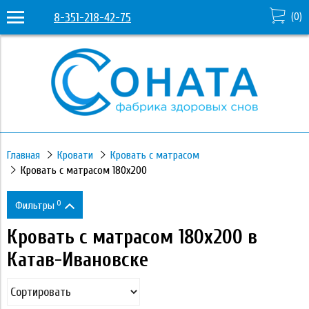
8-351-218-42-75
(
0
)
Главная
Кровати
Кровать с матрасом
Кровать с матрасом 180х200
0
Фильтры
Кровать с матрасом 180х200 в
Цена
Катав-Ивановске
20 350
68 250