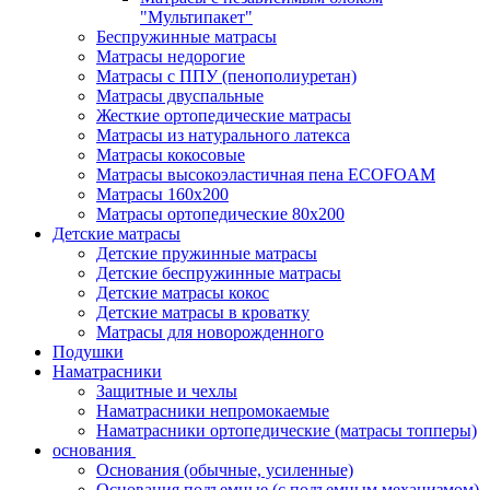
"Мультипакет"
Беспружинные матрасы
Матрасы недорогие
Матрасы с ППУ (пенополиуретан)
Матрасы двуспальные
Жесткие ортопедические матрасы
Матрасы из натурального латекса
Матрасы кокосовые
Матрасы высокоэластичная пена ECOFOAM
Матрасы 160х200
Матрасы ортопедические 80х200
Детские матрасы
Детские пружинные матрасы
Детские беспружинные матрасы
Детские матрасы кокос
Детские матрасы в кроватку
Матрасы для новорожденного
Подушки
Наматрасники
Защитные и чехлы
Наматрасники непромокаемые
Наматрасники ортопедические (матрасы топперы)
основания
Основания (обычные, усиленные)
Основания подъемные (с подъемным механизмом)