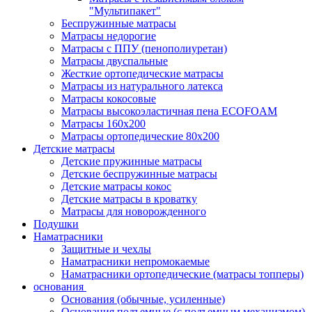
"Мультипакет"
Беспружинные матрасы
Матрасы недорогие
Матрасы с ППУ (пенополиуретан)
Матрасы двуспальные
Жесткие ортопедические матрасы
Матрасы из натурального латекса
Матрасы кокосовые
Матрасы высокоэластичная пена ECOFOAM
Матрасы 160х200
Матрасы ортопедические 80х200
Детские матрасы
Детские пружинные матрасы
Детские беспружинные матрасы
Детские матрасы кокос
Детские матрасы в кроватку
Матрасы для новорожденного
Подушки
Наматрасники
Защитные и чехлы
Наматрасники непромокаемые
Наматрасники ортопедические (матрасы топперы)
основания
Основания (обычные, усиленные)
Основания подъемные (с подъемным механизмом)