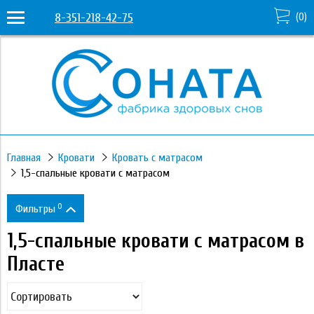
8-351-218-42-75
(
0
)
Главная
Кровати
Кровать с матрасом
1,5-спальные кровати с матрасом
0
Фильтры
1,5-спальные кровати с матрасом в
Цена
Пласте
20 350
68 250