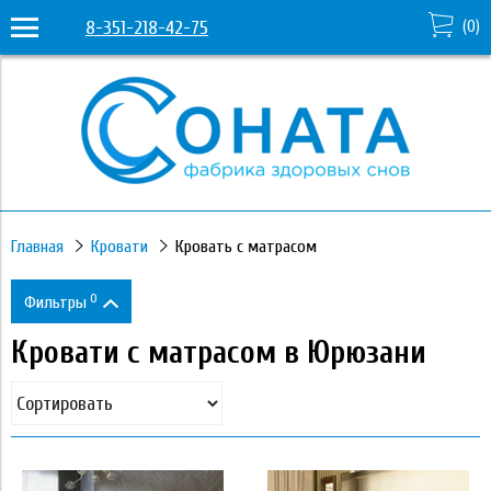
8-351-218-42-75
(
0
)
Главная
Кровати
Кровать с матрасом
0
Фильтры
Кровати с матрасом в Юрюзани
Цена
36 960
68 250