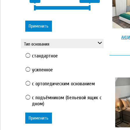
Применить
АКЦ
Тип основания
стандартное
усиленное
с ортопедическим основанием
с подъёмником (бельевой ящик с
дном)
Применить