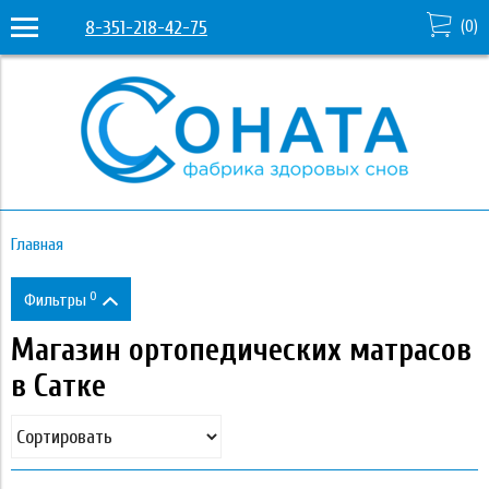
8-351-218-42-75
(
0
)
Главная
0
Фильтры
Магазин ортопедических матрасов
Цена
в Сатке
0
331 530