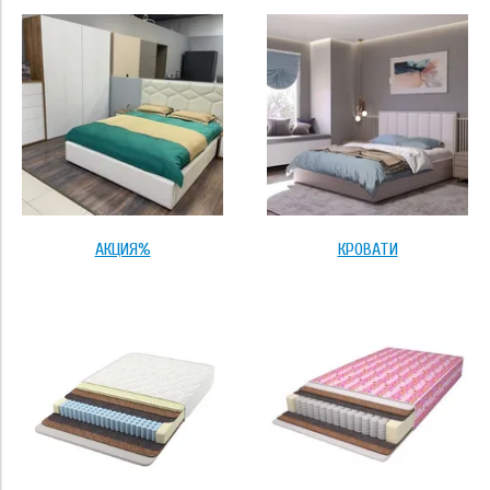
Применить
Тип основания
стандартное
усиленное
АКЦИЯ%
КРОВАТИ
с ортопедическим основанием
с подъёмником (бельевой ящик с дном)
Применить
Высота борта
12 см
Размер