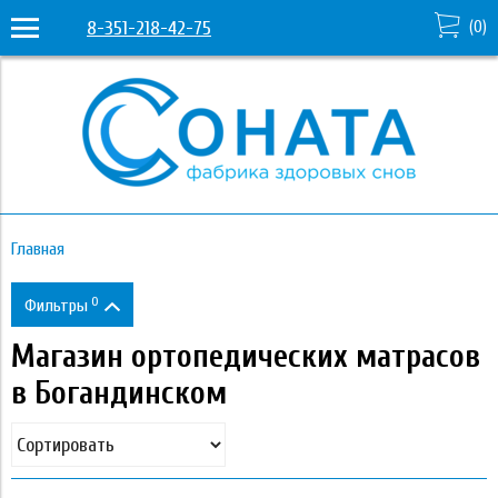
8-351-218-42-75
(
0
)
Главная
0
Фильтры
Магазин ортопедических матрасов
Цена
в Богандинском
0
331 530