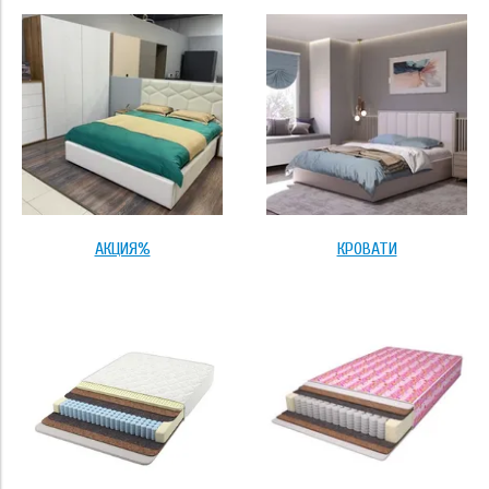
Применить
Тип основания
стандартное
усиленное
АКЦИЯ%
КРОВАТИ
с ортопедическим основанием
с подъёмником (бельевой ящик с дном)
Применить
Высота борта
12 см
Размер