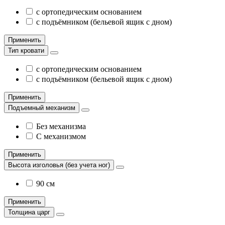
с ортопедическим основанием
с подъёмником (бельевой ящик с дном)
Применить
Тип кровати
с ортопедическим основанием
с подъёмником (бельевой ящик с дном)
Применить
Подъемный механизм
Без механизма
С механизмом
Применить
Высота изголовья (без учета ног)
90 см
Применить
Толщина царг