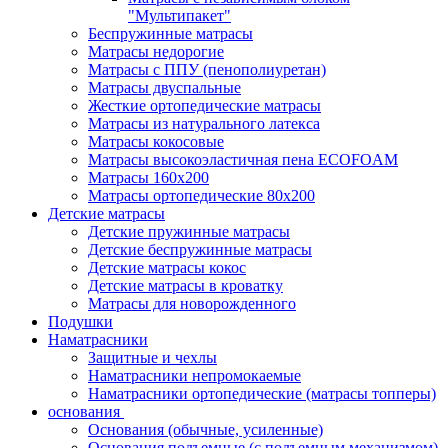
"Мультипакет"
Беспружинные матрасы
Матрасы недорогие
Матрасы с ППУ (пенополиуретан)
Матрасы двуспальные
Жесткие ортопедические матрасы
Матрасы из натурального латекса
Матрасы кокосовые
Матрасы высокоэластичная пена ECOFOAM
Матрасы 160х200
Матрасы ортопедические 80х200
Детские матрасы
Детские пружинные матрасы
Детские беспружинные матрасы
Детские матрасы кокос
Детские матрасы в кроватку
Матрасы для новорожденного
Подушки
Наматрасники
Защитные и чехлы
Наматрасники непромокаемые
Наматрасники ортопедические (матрасы топперы)
основания
Основания (обычные, усиленные)
Основания подъемные (с подъемным механизмом)