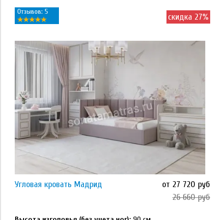
Отзывов: 5
скидка 27%
Применить
Размер
80*200
90*200
120*200
90х200
120х200
Угловая кровать Мадрид
от 27 720 руб
Применить
26 660 руб
80х200
Высота изголовья (без учета ног):
90 см