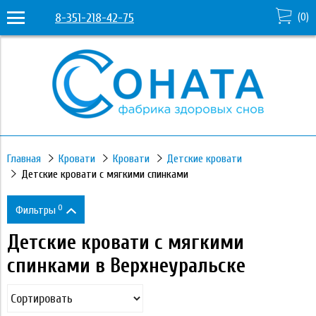
8-351-218-42-75
(
0
)
Главная
Кровати
Кровати
Детские кровати
Детские кровати с мягкими спинками
0
Фильтры
Детские кровати с мягкими
Цена
спинками в Верхнеуральске
27 720
41 880