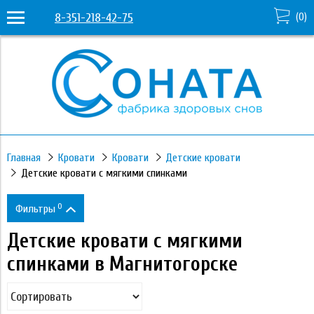
8-351-218-42-75
(
0
)
Главная
Кровати
Кровати
Детские кровати
Детские кровати с мягкими спинками
0
Фильтры
Детские кровати с мягкими
Цена
спинками в Магнитогорске
27 720
41 880