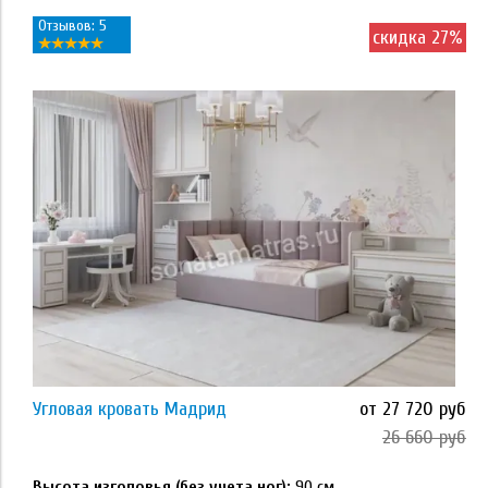
Отзывов: 5
скидка 27%
Применить
Размер
80*200
90*200
120*200
90х200
120х200
Угловая кровать Мадрид
от 27 720 руб
Применить
26 660 руб
80х200
Высота изголовья (без учета ног):
90 см