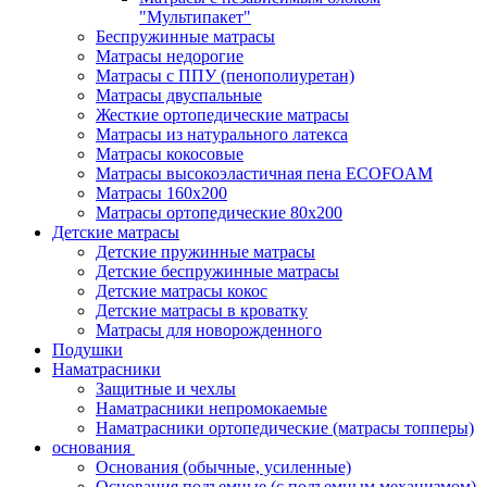
"Мультипакет"
Беспружинные матрасы
Матрасы недорогие
Матрасы с ППУ (пенополиуретан)
Матрасы двуспальные
Жесткие ортопедические матрасы
Матрасы из натурального латекса
Матрасы кокосовые
Матрасы высокоэластичная пена ECOFOAM
Матрасы 160х200
Матрасы ортопедические 80х200
Детские матрасы
Детские пружинные матрасы
Детские беспружинные матрасы
Детские матрасы кокос
Детские матрасы в кроватку
Матрасы для новорожденного
Подушки
Наматрасники
Защитные и чехлы
Наматрасники непромокаемые
Наматрасники ортопедические (матрасы топперы)
основания
Основания (обычные, усиленные)
Основания подъемные (с подъемным механизмом)