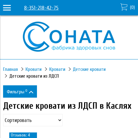
8-351-218-42-75
(
0
)
Главная
Кровати
Кровати
Детские кровати
Детские кровати из ЛДСП
0
Фильтры
Детские кровати из ЛДСП в Каслях
Цена
16 160
36 590
Отзывов: 4