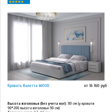
Применить
Тип кровати
с ортопедическим основанием
с подъёмником (бельевой ящик без дна)
с подъёмником (бельевой ящик с дном)
Применить
Кровать Валетта WOOD
от 16 160 руб
Размер
Высота изголовья (без учета ног):
110 см (у кровати
80*190
Высота изголовья (без учета ног)
90*200 высота изголовья 90 см)